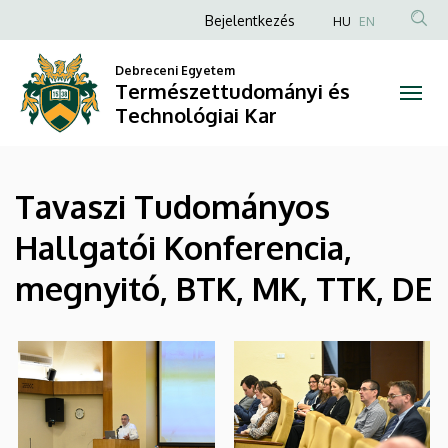
|
Ugrás
Anonim
Bejelentkezés
HU
EN
a
Felhasználói
Természettudományi
tartalomra
Debreceni Egyetem
fiók
Természettudományi és
és
menüje
Technológiai Kar
Technológiai
Kar
Tavaszi Tudományos
Hallgatói Konferencia,
megnyitó, BTK, MK, TTK, DE