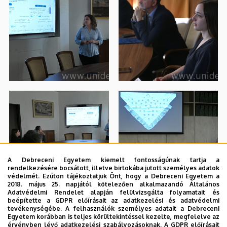
A Debreceni Egyetem kiemelt fontosságúnak tartja a
rendelkezésére bocsátott, illetve birtokába jutott személyes adatok
védelmét. Ezúton tájékoztatjuk Önt, hogy a Debreceni Egyetem a
2018. május 25. napjától kötelezően alkalmazandó Általános
Adatvédelmi Rendelet alapján felülvizsgálta folyamatait és
beépítette a GDPR előírásait az adatkezelési és adatvédelmi
tevékenységébe. A felhasználók személyes adatait a Debreceni
Egyetem korábban is teljes körültekintéssel kezelte, megfelelve az
érvényben lévő adatkezelési szabályozásoknak. A GDPR előírásait