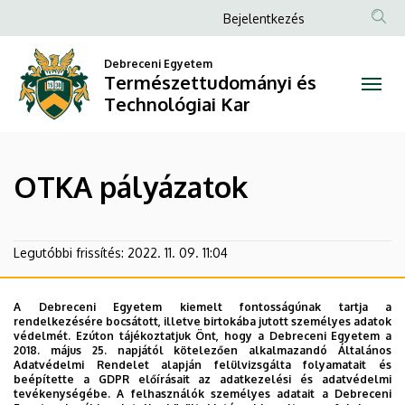
OTKA
Ugrás
Anonim
Bejelentkezés
a
Felhasználói
pályázatok
tartalomra
Debreceni Egyetem
fiók
Természettudományi és
|
menüje
Technológiai Kar
Természettudományi
és
OTKA pályázatok
Technológiai
Kar
Legutóbbi frissítés:
2022. 11. 09. 11:04
A Debreceni Egyetem kiemelt fontosságúnak tartja a
rendelkezésére bocsátott, illetve birtokába jutott személyes adatok
védelmét. Ezúton tájékoztatjuk Önt, hogy a Debreceni Egyetem a
2018. május 25. napjától kötelezően alkalmazandó Általános
Adatvédelmi Rendelet alapján felülvizsgálta folyamatait és
beépítette a GDPR előírásait az adatkezelési és adatvédelmi
tevékenységébe. A felhasználók személyes adatait a Debreceni