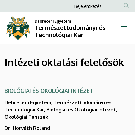
Intézeti
Ugrás
Anonim
Bejelentkezés
a
Felhasználói
oktatási
tartalomra
Debreceni Egyetem
fiók
Természettudományi és
felelősök
menüje
Technológiai Kar
|
Természettudományi
Intézeti oktatási felelősök
és
Technológiai
Kar
BIOLÓGIAI ÉS ÖKOLÓGIAI INTÉZET
Debreceni Egyetem, Természettudományi és
Technológiai Kar, Biológiai és Ökológiai Intézet,
Ökológiai Tanszék
Dr. Horváth Roland