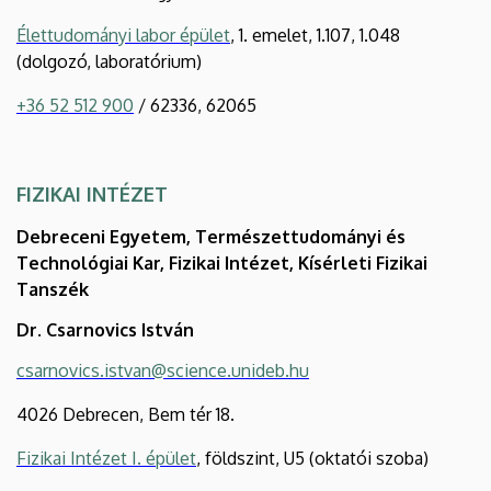
Élettudományi labor épület
, 1. emelet, 1.107, 1.048
(dolgozó, laboratórium)
+36 52 512 900
/ 62336, 62065
FIZIKAI INTÉZET
Debreceni Egyetem, Természettudományi és
Technológiai Kar, Fizikai Intézet, Kísérleti Fizikai
Tanszék
Dr. Csarnovics István
csarnovics.istvan@science.unideb.hu
4026 Debrecen, Bem tér 18.
Fizikai Intézet I. épület
, földszint, U5 (oktatói szoba)