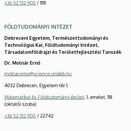
+36 52 512 900
/ 11111
FÖLDTUDOMÁNYI INTÉZET
Debreceni Egyetem, Természettudományi és
Technológiai Kar, Földtudományi Intézet,
Társadalomföldrajzi és Területfejlesztési Tanszék
Dr. Molnár Ernő
molnar.erno@science.unideb.hu
4032 Debrecen, Egyetem tér 1.
Matematikai és Földtudományi épület
, 1. emelet, 118
(oktatói szoba)
+36 52 512 900
/ 22742