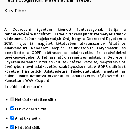
Kiss Tibor
kiss.tibor@science.unideb.hu
A Debreceni Egyetem kiemelt fontosságúnak tartja a
4032 Debrecen Egyetem tér 1.
rendelkezésére bocsátott, illetve birtokába jutott személyes adatok
védelmét. Ezúton tájékoztatjuk Önt, hogy a Debreceni Egyetem a
2018. május 25. napjától kötelezően alkalmazandó Általános
Matematikai és Földtudományi épület
, 3. emelet, M328
Adatvédelmi Rendelet alapján felülvizsgálta folyamatait és
(oktatói szoba)
beépítette a GDPR előírásait az adatkezelési és adatvédelmi
tevékenységébe. A felhasználók személyes adatait a Debreceni
Egyetem korábban is teljes körültekintéssel kezelte, megfelelve az
+36 52 512 900
/ 23328
érvényben lévő adatkezelési szabályozásoknak. A GDPR előírásait
követve frissítettük Adatvédelmi Tájékoztatónkat, amelyet az
alábbi linkre kattintva olvashat el:
Adatkezelési tájékoztató.
DE
Kancellária WAV Központ
További információk
Nélkülözhetetlen sütik
Legutóbbi frissítés:
2026. 04. 01. 12:37
Funkcionális sütik
Analitikai sütik
Hirdetési sütik