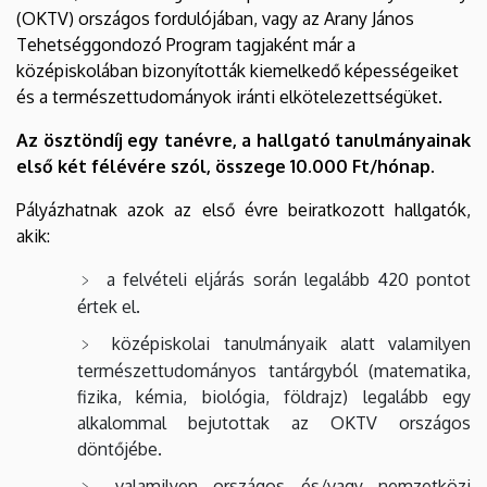
(OKTV) országos fordulójában, vagy az Arany János
Tehetséggondozó Program tagjaként már a
középiskolában bizonyították kiemelkedő képességeiket
és a természettudományok iránti elkötelezettségüket.
Az ösztöndíj egy tanévre, a hallgató tanulmányainak
első két félévére szól, összege 10.000 Ft/hónap.
Pályázhatnak azok az első évre beiratkozott hallgatók,
akik:
a felvételi eljárás során legalább 420 pontot
értek el.
középiskolai tanulmányaik alatt valamilyen
természettudományos tantárgyból (matematika,
fizika, kémia, biológia, földrajz) legalább egy
alkalommal bejutottak az OKTV országos
döntőjébe.
valamilyen országos és/vagy nemzetközi