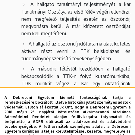
A hallgató tanulmányi teljesítményét a kar
Tanulmányi Osztálya az első félév végén ellenőrzi,
nem megfelelő teljesítés esetén az ösztöndíj
megvonásra kerül. A már kifizetett ösztöndíjat
nem kell megtéríteni.
A hallgató az ösztöndíj időtartama alatt köteles
aktívan részt venni a TTK beiskolázási és
tudománynépszerűsítő tevékenységében.
A második félévtől kezdődően a hallgató
bekapcsolódik a TTK-n folyó kutatómunkába,
TDK munkát végez a Kar egy oktatójának
irányításával.
A Debreceni Egyetem kiemelt fontosságúnak tartja a
A hallgató mindkét félév végén írásos
rendelkezésére bocsátott, illetve birtokába jutott személyes adatok
védelmét. Ezúton tájékoztatjuk Önt, hogy a Debreceni Egyetem a
beszámolót készít tanulmányai előre haladásáról
2018. május 25. napjától kötelezően alkalmazandó Általános
és egyéb tevékenységeiről
Adatvédelmi Rendelet alapján felülvizsgálta folyamatait és
beépítette a GDPR előírásait az adatkezelési és adatvédelmi
tevékenységébe. A felhasználók személyes adatait a Debreceni
Az ösztöndíjra pályázni a beiratkozást követően lehet. A
Egyetem korábban is teljes körültekintéssel kezelte, megfelelve az