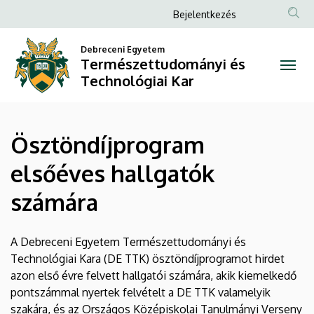
Ösztöndíjprogram
Ugrás
Anonim
Bejelentkezés
a
Felhasználói
elsőéves
tartalomra
Debreceni Egyetem
fiók
Természettudományi és
hallgatók
menüje
Technológiai Kar
számára
|
Ösztöndíjprogram
Természettudományi
elsőéves hallgatók
és
számára
Technológiai
Kar
A Debreceni Egyetem Természettudományi és
Technológiai Kara (DE TTK) ösztöndíjprogramot hirdet
azon első évre felvett hallgatói számára, akik kiemelkedő
pontszámmal nyertek felvételt a DE TTK valamelyik
szakára, és az Országos Középiskolai Tanulmányi Verseny