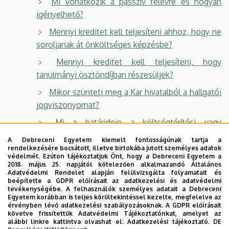
Mi vonatkozik a passzív félévre és hogyan
igényelhető?
Mennyi kreditet kell teljesíteni ahhoz, hogy ne
soroljanak át önköltséges képzésbe?
Mennyi kreditet kell teljesíteni, hogy
tanulmányi ösztöndíjban részesüljek?
Mikor szünteti meg a Kar hivatalból a hallgatói
jogviszonyomat?
Mi a határideje a költségtérítési vagy
önköltségi díj befizetésének?
A Debreceni Egyetem kiemelt fontosságúnak tartja a
rendelkezésére bocsátott, illetve birtokába jutott személyes adatok
Hogyan és milyen határidővel kérhetem a
védelmét. Ezúton tájékoztatjuk Önt, hogy a Debreceni Egyetem a
költségtérítés, önköltség részletfizetését?
2018. május 25. napjától kötelezően alkalmazandó Általános
Adatvédelmi Rendelet alapján felülvizsgálta folyamatait és
beépítette a GDPR előírásait az adatkezelési és adatvédelmi
Milyen következménnyel jár, ha a
tevékenységébe. A felhasználók személyes adatait a Debreceni
meghatározott határidőig nem teszek eleget
Egyetem korábban is teljes körültekintéssel kezelte, megfelelve az
érvényben lévő adatkezelési szabályozásoknak. A GDPR előírásait
fizetési kötelezettségemnek?
követve frissítettük Adatvédelmi Tájékoztatónkat, amelyet az
alábbi linkre kattintva olvashat el:
Adatkezelési tájékoztató.
DE
Mi történik a be nem fizetett aktív tételekkel,