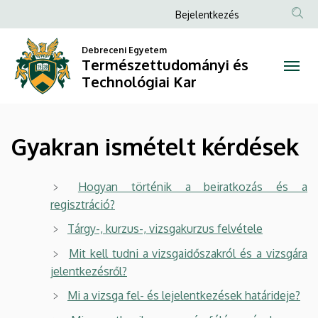
Gyakran
Ugrás
Anonim
Bejelentkezés
a
Felhasználói
ismételt
tartalomra
Debreceni Egyetem
fiók
Természettudományi és
kérdések
menüje
Technológiai Kar
|
Természettudományi
Gyakran ismételt kérdések
és
Technológiai
Hogyan történik a beiratkozás és a
regisztráció?
Kar
Tárgy-, kurzus-, vizsgakurzus felvétele
Mit kell tudni a vizsgaidőszakról és a vizsgára
jelentkezésről?
Mi a vizsga fel- és lejelentkezések határideje?