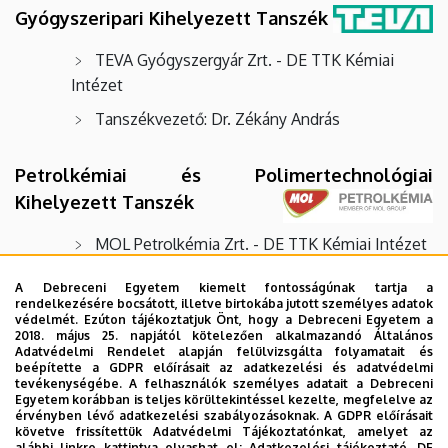
Gyógyszeripari Kihelyezett Tanszék
TEVA Gyógyszergyár Zrt. - DE TTK Kémiai
Intézet
Tanszékvezető: Dr. Zékány András
Petrolkémiai és Polimertechnológiai
Kihelyezett Tanszék
MOL Petrolkémia Zrt. - DE TTK Kémiai Intézet
Tanszékvezető: Lakatos Sándor
A Debreceni Egyetem kiemelt fontosságúnak tartja a
rendelkezésére bocsátott, illetve birtokába jutott személyes adatok
védelmét. Ezúton tájékoztatjuk Önt, hogy a Debreceni Egyetem a
Természetvédelmi Zoológiai Kihelyezett
2018. május 25. napjától kötelezően alkalmazandó Általános
Adatvédelmi Rendelet alapján felülvizsgálta folyamatait és
Tanszék
beépítette a GDPR előírásait az adatkezelési és adatvédelmi
tevékenységébe. A felhasználók személyes adatait a Debreceni
Egyetem korábban is teljes körültekintéssel kezelte, megfelelve az
Hortobágyi Nemzeti Park
érvényben lévő adatkezelési szabályozásoknak. A GDPR előírásait
Igazgatósága - DE TTK Biológiai és
követve frissítettük Adatvédelmi Tájékoztatónkat, amelyet az
alábbi linkre kattintva olvashat el:
Adatkezelési tájékoztató.
DE