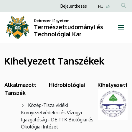
Kihelyezett
Ugrás
Anonim
Bejelentkezés
HU
EN
a
Felhasználói
Tanszékek
tartalomra
Debreceni Egyetem
fiók
Természettudományi és
|
menüje
Technológiai Kar
Természettudományi
és
Kihelyezett Tanszékek
Technológiai
Kar
Alkalmazott Hidrobiológiai Kihelyezett
Tanszék
Közép-Tisza vidéki
Környezetvédelmi és Vízügyi
Igazgatóság - DE TTK Biológiai és
Ökológiai Intézet