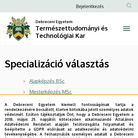
Specializáció
Ugrás
Anonim
Bejelentkezés
a
Felhasználói
választás
tartalomra
Debreceni Egyetem
fiók
Természettudományi és
|
menüje
Technológiai Kar
Természettudományi
és
Specializáció választás
Technológiai
Kar
Alapképzés BSc
Mesterképzés MSc
A Debreceni Egyetem kiemelt fontosságúnak tartja a
Legutóbbi frissítés:
2022. 08. 15. 12:03
rendelkezésére bocsátott, illetve birtokába jutott személyes adatok
védelmét. Ezúton tájékoztatjuk Önt, hogy a Debreceni Egyetem a
2018. május 25. napjától kötelezően alkalmazandó Általános
Adatvédelmi Rendelet alapján felülvizsgálta folyamatait és
beépítette a GDPR előírásait az adatkezelési és adatvédelmi
tevékenységébe. A felhasználók személyes adatait a Debreceni