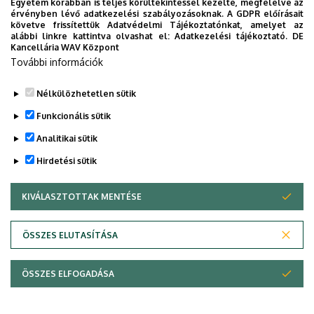
Egyetem korábban is teljes körültekintéssel kezelte, megfelelve az
érvényben lévő adatkezelési szabályozásoknak. A GDPR előírásait
követve frissítettük Adatvédelmi Tájékoztatónkat, amelyet az
alábbi linkre kattintva olvashat el:
Adatkezelési tájékoztató.
DE
Kancellária WAV Központ
További információk
Nélkülözhetetlen sütik
Funkcionális sütik
Analitikai sütik
Hirdetési sütik
KIVÁLASZTOTTAK MENTÉSE
WITHDRAW CONSENT
Adatvédelem
Adatvédelem
ÖSSZES ELUTASÍTÁSA
Technikai információk
ÖSSZES ELFOGADÁSA
Copyright © 2026 Unideb