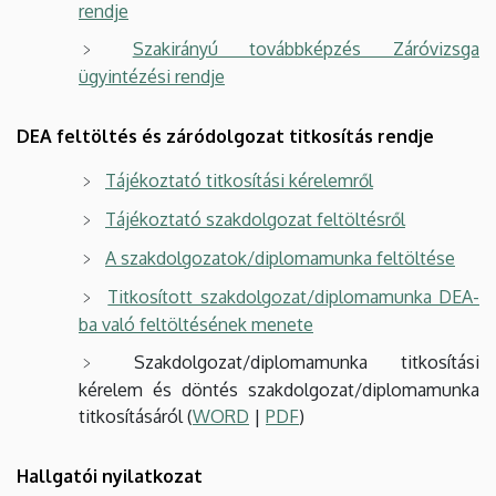
rendje
Szakirányú továbbképzés Záróvizsga
ügyintézési rendje
DEA feltöltés és záródolgozat titkosítás rendje
Tájékoztató titkosítási kérelemről
Tájékoztató szakdolgozat feltöltésről
A szakdolgozatok/diplomamunka feltöltése
Titkosított szakdolgozat/diplomamunka DEA-
ba való feltöltésének menete
Szakdolgozat/diplomamunka titkosítási
kérelem és döntés szakdolgozat/diplomamunka
titkosításáról (
WORD
|
PDF
)
Hallgatói nyilatkozat