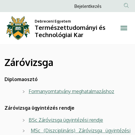
Záróvizsga
Ugrás
Anonim
Bejelentkezés
a
Felhasználói
|
tartalomra
Debreceni Egyetem
fiók
Természettudományi és
Természettudományi
menüje
Technológiai Kar
és
Technológiai
Záróvizsga
Kar
Diplomaosztó
Formanyomtatvány meghatalmazáshoz
Záróvizsga ügyintézés rendje
BSc Záróvizsga ügyintézési rendje
MSc (Diszciplináris) Záróvizsga ügyintézési