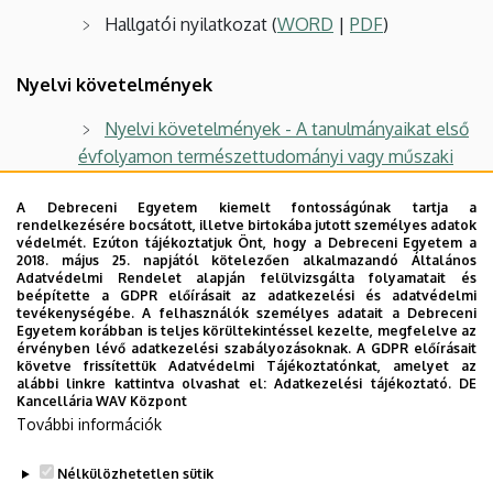
Hallgatói nyilatkozat (
WORD
|
PDF
)
Nyelvi követelmények
Nyelvi követelmények - A tanulmányaikat első
évfolyamon természettudományi vagy műszaki
alapszakon 2022. szeptemberben vagy azt
megelőzően megkezdett hallgatók esetében
A Debreceni Egyetem kiemelt fontosságúnak tartja a
rendelkezésére bocsátott, illetve birtokába jutott személyes adatok
védelmét. Ezúton tájékoztatjuk Önt, hogy a Debreceni Egyetem a
Nyelvi követelmények - A tanulmányaikat első
2018. május 25. napjától kötelezően alkalmazandó Általános
évfolyamon 2023. februárban vagy
Adatvédelmi Rendelet alapján felülvizsgálta folyamatait és
beépítette a GDPR előírásait az adatkezelési és adatvédelmi
szeptemberben – majd ezt követően felmenő
tevékenységébe. A felhasználók személyes adatait a Debreceni
rendszerben – megkezdett hallgatók esetében
Egyetem korábban is teljes körültekintéssel kezelte, megfelelve az
érvényben lévő adatkezelési szabályozásoknak. A GDPR előírásait
Nyelvi követelmények - A tanulmányaikat első
követve frissítettük Adatvédelmi Tájékoztatónkat, amelyet az
alábbi linkre kattintva olvashat el:
Adatkezelési tájékoztató.
DE
évfolyamon 2025. szeptemberben – majd ezt
Kancellária WAV Központ
követően felmenő rendszerben – megkezdett
További információk
hallgatók esetében
Nélkülözhetetlen sütik