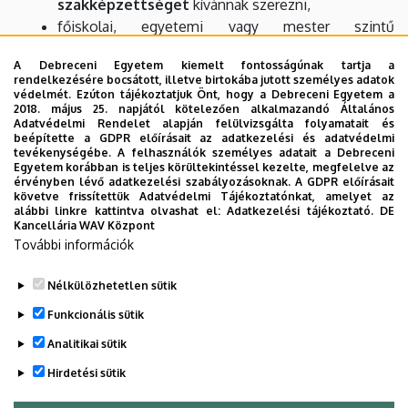
szakképzettséget
kívánnak szerezni,
főiskolai, egyetemi vagy mester szintű
biológiatanári, fizikatanári, földrajztanári,
A Debreceni Egyetem kiemelt fontosságúnak tartja a
kémiatanári oklevéllel rendelkező jelentkezők, akik
rendelkezésére bocsátott, illetve birtokába jutott személyes adatok
újabb tanári szakképzettséget kívánnak
védelmét. Ezúton tájékoztatjuk Önt, hogy a Debreceni Egyetem a
2018. május 25. napjától kötelezően alkalmazandó Általános
szerezni
természettudomány-környezettan
Adatvédelmi Rendelet alapján felülvizsgálta folyamatait és
tanár szakon.
beépítette a GDPR előírásait az adatkezelési és adatvédelmi
tevékenységébe. A felhasználók személyes adatait a Debreceni
Egyetem korábban is teljes körültekintéssel kezelte, megfelelve az
érvényben lévő adatkezelési szabályozásoknak. A GDPR előírásait
követve frissítettük Adatvédelmi Tájékoztatónkat, amelyet az
A szóbeli felvételi vizsgával kapcsolatban bővebb
alábbi linkre kattintva olvashat el:
Adatkezelési tájékoztató.
DE
Kancellária WAV Központ
információk és tételsorok a Pedagógusképző Központ
További információk
honlapján találhatók:
https://tanarkepzes.unideb.hu/rovid-
ciklusu-tanari-mesterkepzesi-szak
Nélkülözhetetlen sütik
Legutóbbi frissítés:
2025. 11. 24. 10:41
Funkcionális sütik
Analitikai sütik
Hirdetési sütik