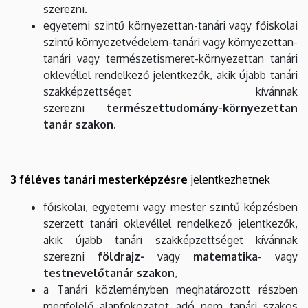
szerezni.
egyetemi szintű környezettan-tanári vagy főiskolai
szintű környezetvédelem-tanári vagy környezettan-
tanári vagy természetismeret-környezettan tanári
oklevéllel rendelkező jelentkezők, akik újabb tanári
szakképzettséget kívánnak
szerezni
természettudomány-környezettan
tanár szakon.
3 féléves tanári mesterképzésre
jelentkezhetnek
főiskolai, egyetemi vagy mester szintű képzésben
szerzett tanári oklevéllel rendelkező jelentkezők,
akik újabb tanári szakképzettséget kívánnak
szerezni
földrajz-
vagy
matematika
-
vagy
testnevelőtanár
szakon
,
a Tanári közleményben meghatározott részben
megfelelő alapfokozatot adó nem tanári szakos