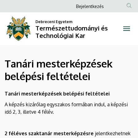
Tanári
Ugrás
Anonim
Bejelentkezés
a
Felhasználói
mesterképzések
tartalomra
Debreceni Egyetem
fiók
Természettudományi és
belépési
menüje
Technológiai Kar
feltételei
|
Tanári mesterképzések
Természettudományi
belépési feltételei
és
Technológiai
Tanári mesterképzések belépési feltételei
Kar
A képzés kizárólag egyszakos formában indul, a képzési
idő 2, 3, illetve 4 félév.
2 féléves szaktanár mesterképzésre
jelentkezhetnek