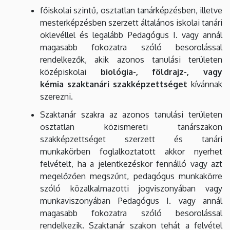
főiskolai szintű, osztatlan tanárképzésben, illetve
mesterképzésben szerzett általános iskolai tanári
oklevéllel és legalább Pedagógus I. vagy annál
magasabb fokozatra szóló besorolással
rendelkezők, akik azonos tanulási területen
középiskolai
biológia-, földrajz-, vagy
kémia szaktanári szakképzettséget
kívánnak
szerezni.
Szaktanár szakra az azonos tanulási területen
osztatlan közismereti tanárszakon
szakképzettséget szerzett és tanári
munkakörben foglalkoztatott akkor nyerhet
felvételt, ha a jelentkezéskor fennálló vagy azt
megelőzően megszűnt, pedagógus munkakörre
szóló közalkalmazotti jogviszonyában vagy
munkaviszonyában Pedagógus I. vagy annál
magasabb fokozatra szóló besorolással
rendelkezik. Szaktanár szakon tehát a felvétel