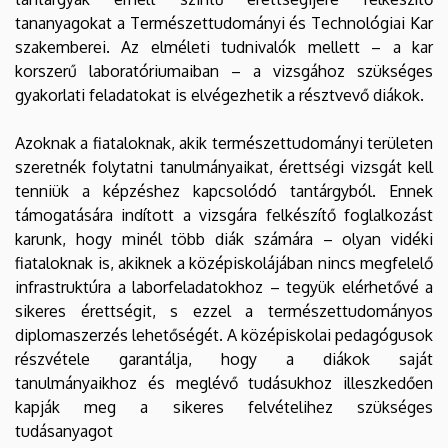
tananyagokat a Természettudományi és Technológiai Kar
szakemberei. Az elméleti tudnivalók mellett – a kar
korszerű laboratóriumaiban – a vizsgához szükséges
gyakorlati feladatokat is elvégezhetik a résztvevő diákok.
Azoknak a fiataloknak, akik természettudományi területen
szeretnék folytatni tanulmányaikat, érettségi vizsgát kell
tenniük a képzéshez kapcsolódó tantárgyból. Ennek
támogatására indított a vizsgára felkészítő foglalkozást
karunk, hogy minél több diák számára – olyan vidéki
fiataloknak is, akiknek a középiskolájában nincs megfelelő
infrastruktúra a laborfeladatokhoz – tegyük elérhetővé a
sikeres érettségit, s ezzel a természettudományos
diplomaszerzés lehetőségét. A középiskolai pedagógusok
részvétele garantálja, hogy a diákok saját
tanulmányaikhoz és meglévő tudásukhoz illeszkedően
kapják meg a sikeres felvételihez szükséges
tudásanyagot