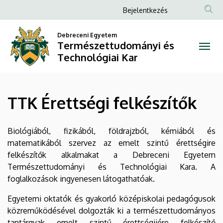
TTK
Ugrás
Anonim
Bejelentkezés
a
Felhasználói
Érettségi
tartalomra
Debreceni Egyetem
fiók
Természettudományi és
felkészítők
menüje
Technológiai Kar
|
Természettudományi
TTK Érettségi felkészítők
és
Technológiai
Biológiából, fizikából, földrajzból, kémiából és
matematikából szervez az emelt szintű érettségire
Kar
felkészítők alkalmakat a Debreceni Egyetem
Természettudományi és Technológiai Kara. A
foglalkozások ingyenesen látogathatóak.
Egyetemi oktatók és gyakorló középiskolai pedagógusok
közreműködésével dolgozták ki a természettudományos
tantárgyak emelt szintű érettségijére felkészítő