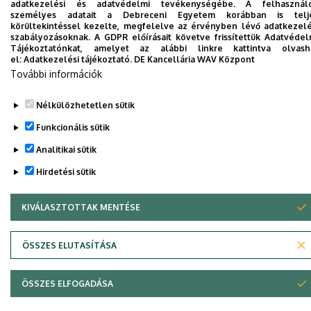
adatkezelési és adatvédelmi tevékenységébe. A felhasznál
személyes adatait a Debreceni Egyetem korábban is telj
körültekintéssel kezelte, megfelelve az érvényben lévő adatkezelé
szabályozásoknak. A GDPR előírásait követve frissítettük Adatvédel
Legutóbbi frissítés:
2025. 09. 12. 09:06
Tájékoztatónkat, amelyet az alábbi linkre kattintva olvash
el:
Adatkezelési tájékoztató.
DE Kancellária WAV Központ
További információk
Nélkülözhetetlen sütik
Funkcionális sütik
Analitikai sütik
Adatvédelem
Adatvédelem
Hirdetési sütik
Technikai információk
KIVÁLASZTOTTAK MENTÉSE
WITHDRAW CONSENT
Copyright © 2026 Unideb
ÖSSZES ELUTASÍTÁSA
ÖSSZES ELFOGADÁSA