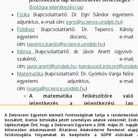
Biológia jelentkezési lap
Fizika
(kapcsolattartó: Dr. Egri Sándor egyetemi
adjunktus, e-mail cím:
egris@science.unideb.hu
)
Földrajz
(kapcsolattartó: Dr. Teperics Károly
egyetemi docens, e-mail
cím:
teperics.karoly@science.unideb.hu
)
Kémia
(kapcsolattartó: dr. Jávor Anett ügyvivő-
szakértő, e-mail
cím:
javor.anett@unideb.hu
;
kemkoord.intezet@unideb
Matematika
(kapcsolattartó: Dr. Györkös-Varga Nóra
egyetemi adjunktus, e-mail
cím:
nvarga@science.unideb.hu
)
A matematika felkészítőre való
jelentkezés a jelentkezési lap
kitöltésével lehetséges - Matematika
A Debreceni Egyetem kiemelt fontosságúnak tartja a rendelkezésé
jelentkezési lap - hamarosan
bocsátott, illetve birtokába jutott személyes adatok védelmét. Ezút
tájékoztatjuk Önt, hogy a Debreceni Egyetem a 2018. május 25. napját
kötelezően alkalmazandó Általános Adatvédelmi Rendelet alapj
felülvizsgálta folyamatait és beépítette a GDPR előírásait 