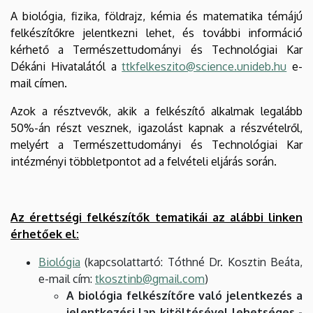
A biológia, fizika, földrajz, kémia és matematika témájú
felkészítőkre jelentkezni lehet, és további információ
kérhető a Természettudományi és Technológiai Kar
Dékáni Hivatalától a
ttkfelkeszito@science.unideb.hu
e-
mail címen.
Azok a résztvevők, akik a felkészítő alkalmak legalább
50%-án részt vesznek, igazolást kapnak a részvételről,
melyért a Természettudományi és Technológiai Kar
intézményi többletpontot ad a felvételi eljárás során.
Az érettségi felkészítők tematikái az alábbi linken
érhetőek el:
Biológia
(kapcsolattartó: Tóthné Dr. Kosztin Beáta,
e-mail cím:
tkosztinb@gmail.com
)
A biológia felkészítőre való jelentkezés a
jelentkezési lap kitöltésével lehetséges -