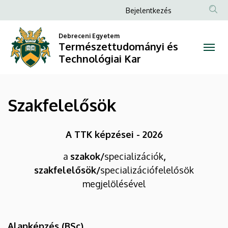
Szakfelelősök
Ugrás
Anonim
Bejelentkezés
a
Felhasználói
|
tartalomra
Debreceni Egyetem
fiók
Természettudományi és
Természettudományi
menüje
Technológiai Kar
és
Technológiai
Szakfelelősök
Kar
A TTK képzései - 2026
a
szakok
/
specializációk
,
szakfelelősök
/
specializációfelelősök
megjelölésével
Alapképzés (BSc)