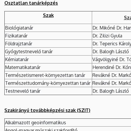
Osztatlan tanárképzés
Szak
Sz
Biológiatanár
Dr. Mikóné Dr. Ha
Fizikatanár
Dr. Zilizi Gyula
Földrajztanár
Dr. Teperics Károl
Gyógytestnevelő tanár
Dr. Balogh László
Kémiatanár
Vágvölgyiné Dr. T
Matematikatanár
Herendiné Dr. Kón
Természetismeret-környezettan tanár
Revákné Dr. Markó
Természettudomány-környezettan tanár
Revákné Dr. Markó
Testnevelő tanár
Dr. Balogh László
Szakirányú továbbképzési szak (SZIT)
Alkalmazott geoinformatikus
Angol-magyar műszaki szakfordító