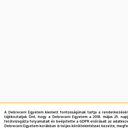
A Debreceni Egyetem kiemelt fontosságúnak tartja a rendelkezésére
tájékoztatjuk Önt, hogy a Debreceni Egyetem a 2018. május 25. na
felülvizsgálta folyamatait és beépítette a GDPR előírásait az adatk
Debreceni Egyetem korábban is teljes körültekintéssel kezelte, megf