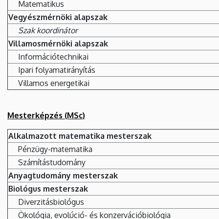
Matematikus
Vegyészmérnöki alapszak
Szak koordinátor
Villamosmérnöki alapszak
Információtechnikai
Ipari folyamatirányítás
Villamos energetikai
Mesterképzés (MSc)
Alkalmazott matematika mesterszak
Pénzügy-matematika
Számítástudomány
Anyagtudomány mesterszak
Biológus mesterszak
Diverzitásbiológus
Ökológia, evolúció- és konzervációbiológia