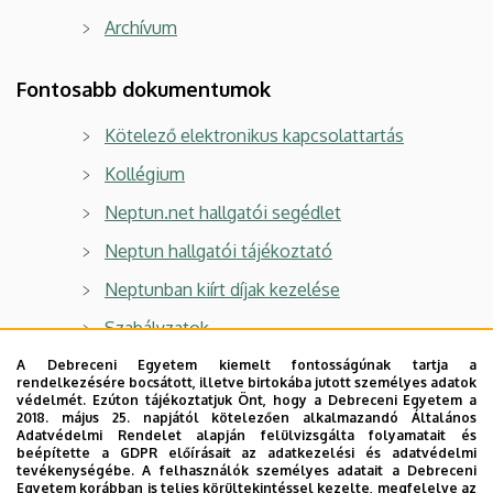
Archívum
Fontosabb dokumentumok
Kötelező elektronikus kapcsolattartás
Kollégium
Neptun.net hallgatói segédlet
Neptun hallgatói tájékoztató
Neptunban kiírt díjak kezelése
Szabályzatok
A Debreceni Egyetem kiemelt fontosságúnak tartja a
rendelkezésére bocsátott, illetve birtokába jutott személyes adatok
Tűz és munkavédelem
védelmét. Ezúton tájékoztatjuk Önt, hogy a Debreceni Egyetem a
2018. május 25. napjától kötelezően alkalmazandó Általános
Tűz- és munkavédelem
Adatvédelmi Rendelet alapján felülvizsgálta folyamatait és
beépítette a GDPR előírásait az adatkezelési és adatvédelmi
Hallgatói tájékoztató
tevékenységébe. A felhasználók személyes adatait a Debreceni
Egyetem korábban is teljes körültekintéssel kezelte, megfelelve az