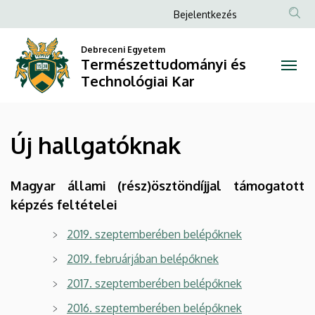
Új
Ugrás
Anonim
Bejelentkezés
a
Felhasználói
hallgatóknak
tartalomra
Debreceni Egyetem
fiók
Természettudományi és
|
menüje
Technológiai Kar
Természettudományi
és
Új hallgatóknak
Technológiai
Kar
Magyar állami (rész)ösztöndíjjal támogatott
képzés feltételei
2019. szeptemberében belépőknek
2019. februárjában belépőknek
2017. szeptemberében belépőknek
2016. szeptemberében belépőknek