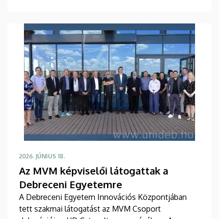
átvették kinevezésüket a július elsejével hivatalba
lépő dékánok is.
2026. JÚNIUS 18.
Az MVM képviselői látogattak a
Debreceni Egyetemre
A Debreceni Egyetem Innovációs Központjában
tett szakmai látogatást az MVM Csoport