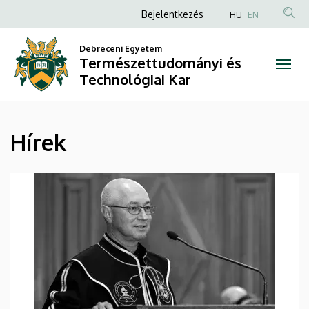
Hírek
Ugrás
Anonim
Bejelentkezés
HU
EN
a
Felhasználói
|
tartalomra
Debreceni Egyetem
fiók
Természettudományi és
Természettudományi
menüje
Technológiai Kar
és
Technológiai
Hírek
Kar