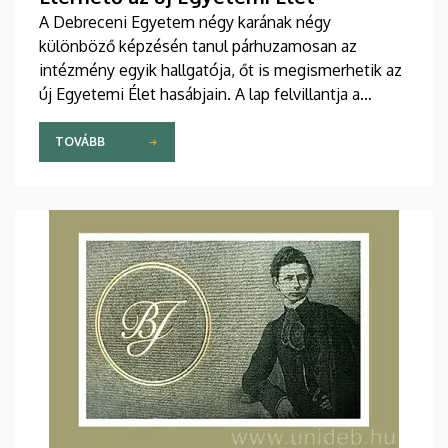
A Debreceni Egyetem négy karának négy
különböző képzésén tanul párhuzamosan az
intézmény egyik hallgatója, őt is megismerhetik az
új Egyetemi Élet hasábjain. A lap felvillantja a
kortárs könnyűzene alapképzési szak első végzős
évfolyamának diplomakoncertjét, valamint az Éjféli
TOVÁBB
koncertet is a Zeneművészeti Karon.