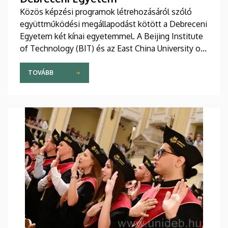
Közös képzési programok létrehozásáról szóló
együttműködési megállapodást kötött a Debreceni
Egyetem két kínai egyetemmel. A Beijing Institute
of Technology (BIT) és az East China University of
Technology (ECUT) vezetőivel csütörtökön írták alá
a megállapodást. A közös programok 2027-ben
TOVÁBB
indulhatnak.