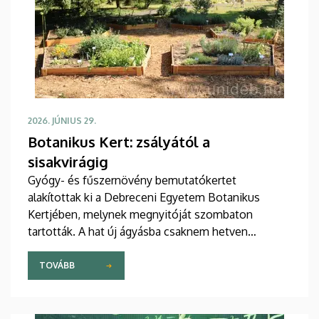
2026. JÚNIUS 29.
Botanikus Kert: zsályától a
sisakvirágig
Gyógy- és fűszernövény bemutatókertet
alakítottak ki a Debreceni Egyetem Botanikus
Kertjében, melynek megnyitóját szombaton
tartották. A hat új ágyásba csaknem hetven
növényfajt ültettek tematikusan, így például a
gyógyszergyártásban használt növényeket az
TOVÁBB
ehetőektől elkülönítve mutatják be.