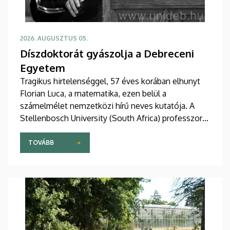
2026. AUGUSZTUS 05.
Díszdoktorát gyászolja a Debreceni
Egyetem
Tragikus hirtelenséggel, 57 éves korában elhunyt
Florian Luca, a matematika, ezen belül a
számelmélet nemzetközi hírű neves kutatója. A
Stellenbosch University (South Africa) professzorát
2025 novemberében avatta díszdoktorai sorába a
Debreceni Egyetem.
TOVÁBB