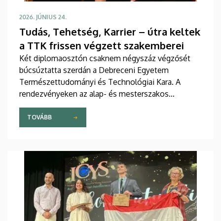
2026. JÚNIUS 24.
Tudás, Tehetség, Karrier – útra keltek
a TTK frissen végzett szakemberei
Két diplomaosztón csaknem négyszáz végzősét
búcsúztatta szerdán a Debreceni Egyetem
Természettudományi és Technológiai Kara. A
rendezvényeken az alap- és mesterszakos
hallgatók mellett frissen végzett
természettudományi és műszaki szakfordítók
TOVÁBB
vehették át munkájuk gyümölcsét.