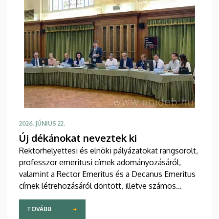
2026. JÚNIUS 22.
Új dékánokat neveztek ki
Rektorhelyettesi és elnöki pályázatokat rangsorolt,
professzor emeritusi címek adományozásáról,
valamint a Rector Emeritus és a Decanus Emeritus
címek létrehozásáról döntött, illetve számos
szabályzatát módosította júniusi ülésén a
Debreceni Egyetem Szenátusa. A tanácskozáson
TOVÁBB