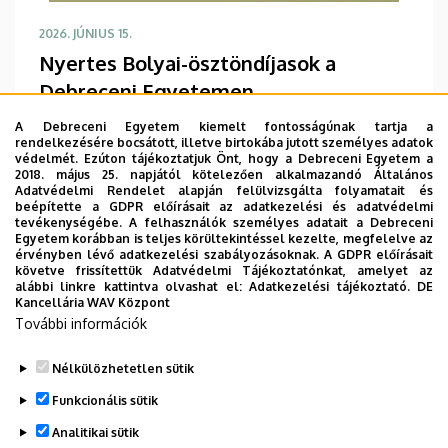
2026. JÚNIUS 15.
Nyertes Bolyai-ösztöndíjasok a
Debreceni Egyetemen
Tudományos munkájuk támogatásához a
A Debreceni Egyetem kiemelt fontosságúnak tartja a
Debreceni Egyetem 13 fiatal kutatója nyerte el idén
rendelkezésére bocsátott, illetve birtokába jutott személyes adatok
védelmét. Ezúton tájékoztatjuk Önt, hogy a Debreceni Egyetem a
a Magyar Tudományos Akadémia (MTA) Bolyai
2018. május 25. napjától kötelezően alkalmazandó Általános
János Kutatási Ösztöndíját. Az oklevelet
Adatvédelmi Rendelet alapján felülvizsgálta folyamatait és
beépítette a GDPR előírásait az adatkezelési és adatvédelmi
hagyományosan a szeptemberi Bolyai-napon
tevékenységébe. A felhasználók személyes adatait a Debreceni
vehetik át a nyertesek.
TOVÁBB
Egyetem korábban is teljes körültekintéssel kezelte, megfelelve az
érvényben lévő adatkezelési szabályozásoknak. A GDPR előírásait
követve frissítettük Adatvédelmi Tájékoztatónkat, amelyet az
alábbi linkre kattintva olvashat el:
Adatkezelési tájékoztató.
DE
Kancellária WAV Központ
További információk
Oldalszámozás
1
2
3
4
›
»
Jelenlegi
Oldal
Oldal
Oldal
Következő
Utolsó
Nélkülözhetetlen sütik
oldal
oldal
oldal
Funkcionális sütik
Analitikai sütik