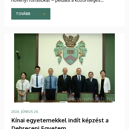
napraforgóolajat – alakítja át csúcstechnológiás
polimerekké. Ezek az anyagok ráadásul nemcsak
TOVÁBB
környezetbarátak, de az orvostudományban is új
távlatokat nyithatnak. Részletek a DE M. Tóth
Ildikó Sajtóközpont saját gyártású tudományos
sorozatának legújabb riportjában.
2026. JÚNIUS 26.
Kínai egyetemekkel indít képzést a
Debreceni Egyetem