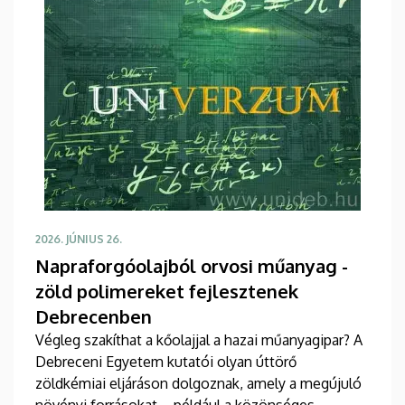
2026. JÚNIUS 26.
Napraforgóolajból orvosi műanyag -
zöld polimereket fejlesztenek
Debrecenben
Végleg szakíthat a kőolajjal a hazai műanyagipar? A
Debreceni Egyetem kutatói olyan úttörő
zöldkémiai eljáráson dolgoznak, amely a megújuló
növényi forrásokat – például a közönséges