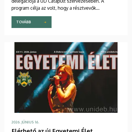
delegációja a UD Catapult szervezésében. A
program célja az volt, hogy a résztvevők
áttekintsék az egyetem különböző karainak
kompetenciáit, valamint feltérképezzék az
TOVÁBB
együttműködés lehetséges területeit.
2026. JÚNIUS 16.
Elérhető az új Egyetemi Élet