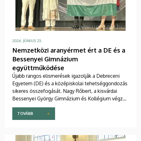
2026. JÚNIUS 23.
Nemzetközi aranyérmet ért a DE és a
Bessenyei Gimnázium
együttműködése
Újabb rangos elismerések igazolják a Debreceni
Egyetem (DE) és a középiskolai tehetséggondozás
sikeres összefogását. Nagy Róbert, a kisvárdai
Bessenyei György Gimnázium és Kollégium végzős
tanulója a DE Természettudományi és
Technológiai Kar (TTK) szakmai támogatásával ért
TOVÁBB
el kiemelkedő hazai és nemzetközi eredményeket.