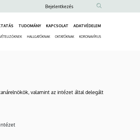
Anonim
Bejelentkezés
Felhasználói
fiók
KTATÁS
TUDOMÁNY
KAPCSOLAT
ADATVÉDELEM
Fő
menüje
VÉTELIZŐKNEK
HALLGATÓKNAK
OKTATÓKNAK
KORONAVÍRUS
navigáció
Másodlagos
navigáció
nárelnökök, valamint az intézet által delegált
Intézet