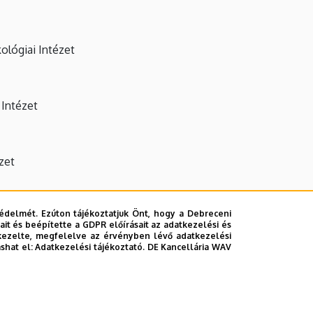
ológiai Intézet
 Intézet
zet
édelmét. Ezúton tájékoztatjuk Önt, hogy a Debreceni
it és beépítette a GDPR előírásait az adatkezelési és
kezelte, megfelelve az érvényben lévő adatkezelési
ashat el:
Adatkezelési tájékoztató.
DE Kancellária WAV