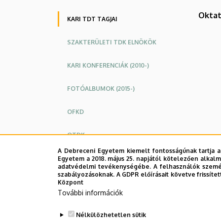
Kar
Okta
KARI TDT TAGJAI
SZAKTERÜLETI TDK ELNÖKÖK
KARI KONFERENCIÁK (2010-)
FOTÓALBUMOK (2015-)
OFKD
OTDK
A Debreceni Egyetem kiemelt fontosságúnak tartja a
Egyetem a 2018. május 25. napjától kötelezően alkalm
adatvédelmi tevékenységébe. A felhasználók személ
szabályozásoknak. A GDPR előírásait követve frissítet
Központ
További információk
Nélkülözhetetlen sütik