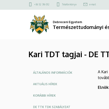
Kari
Ugrás
Felső
+36 52 316 012
Telefonkönyv
e-mail
a
kapcsolat
TDT
tartalomra
menü
tagjai
Debreceni Egyetem
Természettudományi és
-
DE
Kari TDT tagjai - DE 
TTK
TDT
Oldalmenü
A Kari
|
ÁLTALÁNOS INFORMÁCIÓK
tovább
Természettudományi
AKTUÁLIS HÍREK
Elnök
és
KORÁBBI HÍREK
Technológiai
DE TTK TDK SZABÁLYZAT