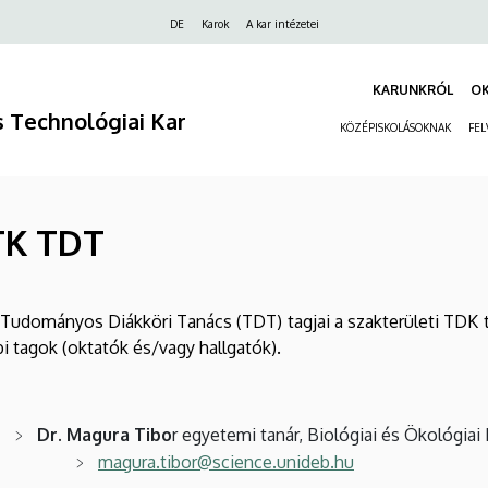
Felső
DE
Karok
A kar intézetei
navigáció
KARUNKRÓL
O
 Technológiai Kar
KÖZÉPISKOLÁSOKNAK
FEL
TTK TDT
 Tudományos Diákköri Tanács (TDT) tagjai a szakterületi TDK ta
i tagok (oktatók és/vagy hallgatók).
Dr. Magura Tibo
r egyetemi tanár, Biológiai és Ökológiai 
magura.tibor@science.unideb.hu