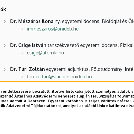
tók
Dr. Mészáros Ilona
ny. egyetemi docens, Biológiai és Ök
immeszaros@unideb.hu
Dr. Csige István
tanszékvezető egyetemi docens, Fizikai
csige@atomki.hu
Dr. Túri Zoltán
egyetemi adjunktus, Földtudományi Inté
turi.zoltan@science.unideb.hu
 rendelkezésére bocsátott, illetve birtokába jutott személyes adatok v
Dr. Lihi Norbert
egyetemi docens, Kémiai Intézet
azandó Általános Adatvédelmi Rendelet alapján felülvizsgálta folyamata
lihi.norbert@science.unideb.hu
yes adatait a Debreceni Egyetem korábban is teljes körültekintéssel 
tük Adatvédelmi Tájékoztatónkat, amelyet az alábbi linkre kattintva olv
Dr. Boros Zoltán
egyetemi docens, Matematikai Intézet
zboros@science.unideb.hu