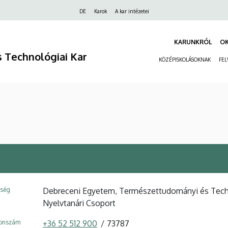
Felső
DE
Karok
A kar intézetei
navigáció
KARUNKRÓL
O
 Technológiai Kar
KÖZÉPISKOLÁSOKNAK
FEL
ység
Debreceni Egyetem, Természettudományi és Techno
Nyelvtanári Csoport
fonszám
+36 52 512 900
73787