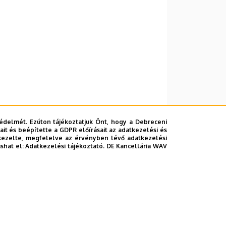
édelmét. Ezúton tájékoztatjuk Önt, hogy a Debreceni
it és beépítette a GDPR előírásait az adatkezelési és
kezelte, megfelelve az érvényben lévő adatkezelési
ashat el:
Adatkezelési tájékoztató.
DE Kancellária WAV