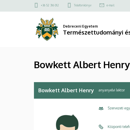
Bowkett
Ugrás
Felső
+36 52 316 012
Telefonkönyv
e-mail
a
kapcsolat
Albert
tartalomra
menü
Henry
Debreceni Egyetem
Természettudományi és
|
Természettudományi
Bowkett Albert Henry
és
Technológiai
Kar
Bowkett Albert Henry
anyanyelvi lektor
Szervezeti eg
Központi tele