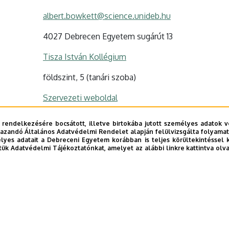
albert.bowkett@science.unideb.hu
4027 Debrecen Egyetem sugárút 13
Tisza István Kollégium
földszint, 5 (tanári szoba)
Szervezeti weboldal
 rendelkezésére bocsátott, illetve birtokába jutott személyes adatok v
azandó Általános Adatvédelmi Rendelet alapján felülvizsgálta folyamata
yes adatait a Debreceni Egyetem korábban is teljes körültekintéssel 
tük Adatvédelmi Tájékoztatónkat, amelyet az alábbi linkre kattintva olv