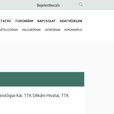
Anonim
Bejelentkezés
Felhasználói
fiók
KTATÁS
TUDOMÁNY
KAPCSOLAT
ADATVÉDELEM
Fő
menüje
VÉTELIZŐKNEK
HALLGATÓKNAK
OKTATÓKNAK
KORONAVÍRUS
navigáció
Másodlagos
navigáció
lógiai Kar, TTK Dékáni Hivatal, TTK