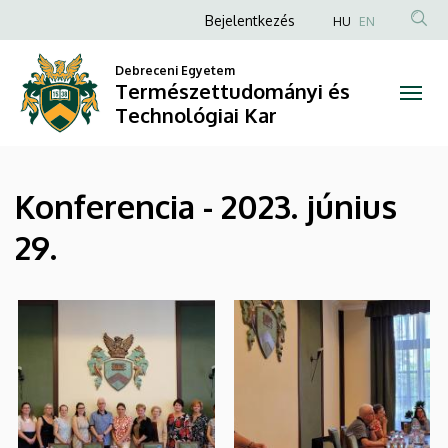
|
Ugrás
Anonim
Bejelentkezés
HU
EN
a
Felhasználói
Természettudományi
tartalomra
Debreceni Egyetem
fiók
Természettudományi és
és
menüje
Technológiai Kar
Technológiai
Kar
Konferencia - 2023. június
29.