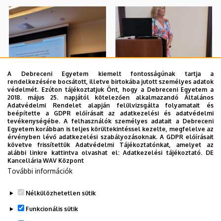
A Debreceni Egyetem kiemelt fontosságúnak tartja a
rendelkezésére bocsátott, illetve birtokába jutott személyes adatok
védelmét. Ezúton tájékoztatjuk Önt, hogy a Debreceni Egyetem a
2018. május 25. napjától kötelezően alkalmazandó Általános
Adatvédelmi Rendelet alapján felülvizsgálta folyamatait és
beépítette a GDPR előírásait az adatkezelési és adatvédelmi
tevékenységébe. A felhasználók személyes adatait a Debreceni
Egyetem korábban is teljes körültekintéssel kezelte, megfelelve az
érvényben lévő adatkezelési szabályozásoknak. A GDPR előírásait
követve frissítettük Adatvédelmi Tájékoztatónkat, amelyet az
alábbi linkre kattintva olvashat el:
Adatkezelési tájékoztató.
DE
Kancellária WAV Központ
További információk
Nélkülözhetetlen sütik
Funkcionális sütik