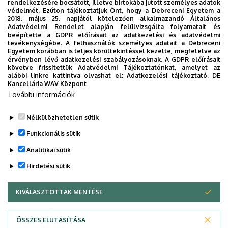
rendelkezésére bocsátott, illetve birtokába jutott személyes adatok
és
védelmét. Ezúton tájékoztatjuk Önt, hogy a Debreceni Egyetem a
A költségtérítés, önköltség részletfizetési kérelmet
2018. május 25. napjától kötelezően alkalmazandó Általános
elektronikus úton a Neptunon keresztül töltheti fel a
Technológiai
Adatvédelmi Rendelet alapján felülvizsgálta folyamatait és
beépítette a GDPR előírásait az adatkezelési és adatvédelmi
hallgató a felhívásban megadott határidőig. Az első
tevékenységébe. A felhasználók személyes adatait a Debreceni
Kar
részletet a tavaszi félévben március 31-ig, az őszi félévben
Egyetem korábban is teljes körültekintéssel kezelte, megfelelve az
érvényben lévő adatkezelési szabályozásoknak. A GDPR előírásait
október 31-ig be kell fizetni. Részletfizetés lehetősége
követve frissítettük Adatvédelmi Tájékoztatónkat, amelyet az
esetén a költségtérítés, illetve önköltség utolsó részletét
alábbi linkre kattintva olvashat el:
Adatkezelési tájékoztató.
DE
Kancellária WAV Központ
legkésőbb a vizsgaidőszak kezdete előtt négy héttel kell
További információk
megfizetni. Ennek elmulasztása a hallgatói jogviszony
megszűnését vonja maga után.
Nélkülözhetetlen sütik
Legutóbbi frissítés:
2022. 08. 01. 19:20
Funkcionális sütik
Analitikai sütik
Hirdetési sütik
KIVÁLASZTOTTAK MENTÉSE
WITHDRAW CONSENT
Adatvédelem
Adatvédelem
ÖSSZES ELUTASÍTÁSA