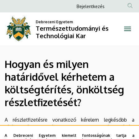
Hogyan
Ugrás
Anonim
Bejelentkezés
a
Felhasználói
és
tartalomra
Debreceni Egyetem
fiók
Természettudományi és
milyen
menüje
Technológiai Kar
határidővel
kérhetem
Hogyan és milyen
a
határidővel kérhetem a
költségtérítés,
költségtérítés, önköltség
önköltség
részletfizetését?
részletfizetését?
|
A részletfizetésre vonatkozó kérelem legkésőbb a
félévkezdéstől számított harmadik hét végéig
Természettudományi
(regisztrációs hét + két hét) nyújtható be.
A Debreceni Egyetem kiemelt fontosságúnak tartja a