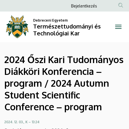
2024
Ugrás
Anonim
Bejelentkezés
a
Felhasználói
Őszi
tartalomra
Debreceni Egyetem
fiók
Természettudományi és
Kari
menüje
Technológiai Kar
Tudományos
Diákköri
2024 Őszi Kari Tudományos
Konferencia
Diákköri Konferencia –
–
program / 2024 Autumn
program
Student Scientific
/
Conference – program
2024
Autumn
2024. 12. 03., K – 13:24