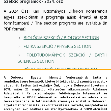
Szekció programok - 2024. ősz
Student
A 2024 Őszi Kari Tudományos Diákköri Konferencia
Scientific
egyes szekcióinak a programja alább érhető el (pdf
formátumban) / The section programs are available (in
Conference
PDF format):
–
BIOLÓGIA SZEKCIÓ / BIOLOGY SECTI
ON
program
FIZIKA SZEKCIÓ / PHYSICS SECTION
|
FÖLDTUDOMÁNYOK SZEKCIÓ / EARTH
SCIENCES SECTION
Természettudományi
KÉMIA SZEKCIÓ / CHEMISTRY SECTION
és
A Debreceni Egyetem kiemelt fontosságúnak tartja a
MATEMATIKA SZEKCIÓ / MATHEMATICS
rendelkezésére bocsátott, illetve birtokába jutott személyes adatok
SECTION
Technológiai
védelmét. Ezúton tájékoztatjuk Önt, hogy a Debreceni Egyetem a
2018. május 25. napjától kötelezően alkalmazandó Általános
TESTNEVELÉS- ÉS SPORTTUDOMÁNYI
Adatvédelmi Rendelet alapján felülvizsgálta folyamatait és
Kar
beépítette a GDPR előírásait az adatkezelési és adatvédelmi
SZEKCIÓ / SPORT SCIENCES SECTION
tevékenységébe. A felhasználók személyes adatait a Debreceni
Egyetem korábban is teljes körültekintéssel kezelte, megfelelve az
érvényben lévő adatkezelési szabályozásoknak. A GDPR előírásait