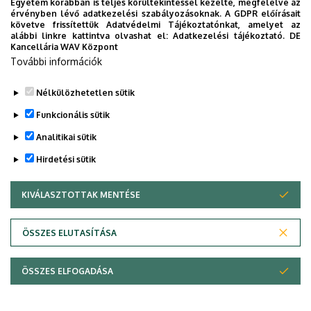
Egyetem korábban is teljes körültekintéssel kezelte, megfelelve az
érvényben lévő adatkezelési szabályozásoknak. A GDPR előírásait
követve frissítettük Adatvédelmi Tájékoztatónkat, amelyet az
alábbi linkre kattintva olvashat el:
Adatkezelési tájékoztató.
DE
Kari kiadványok
Kancellária WAV Központ
További információk
Szórólapok
Nélkülözhetetlen sütik
Funkcionális sütik
Analitikai sütik
Hirdetési sütik
KIVÁLASZTOTTAK MENTÉSE
WITHDRAW CONSENT
Adatvédelem
Adatvédelem
ÖSSZES ELUTASÍTÁSA
Technikai információk
ÖSSZES ELFOGADÁSA
Copyright © 2026 Unideb