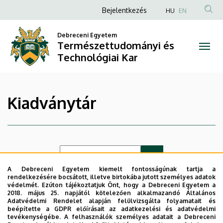
|
Ugrás
Anonim
Bejelentkezés
HU
EN
a
Felhasználói
Természettudományi
tartalomra
Debreceni Egyetem
fiók
Természettudományi és
és
menüje
Technológiai Kar
Technológiai
Kar
Kiadványtár
A Debreceni Egyetem kiemelt fontosságúnak tartja a
rendelkezésére bocsátott, illetve birtokába jutott személyes adatok
védelmét. Ezúton tájékoztatjuk Önt, hogy a Debreceni Egyetem a
Lista nézet
Ikon nézet
2018. május 25. napjától kötelezően alkalmazandó Általános
Adatvédelmi Rendelet alapján felülvizsgálta folyamatait és
beépítette a GDPR előírásait az adatkezelési és adatvédelmi
tevékenységébe. A felhasználók személyes adatait a Debreceni