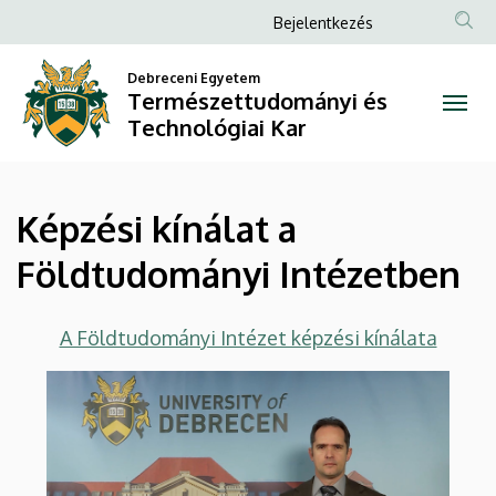
Képzési
Ugrás
Anonim
Bejelentkezés
a
Felhasználói
kínálat
tartalomra
Debreceni Egyetem
fiók
Természettudományi és
a
menüje
Technológiai Kar
Földtudományi
Intézetben
Képzési kínálat a
|
Földtudományi Intézetben
Természettudományi
és
A Földtudományi Intézet képzési kínálata
Technológiai
Kar