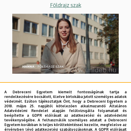
Földrajz szak
A Debreceni Egyetem kiemelt fontosságúnak tartja a
Földrajz tanár szak
rendelkezésére bocsátott, illetve birtokába jutott személyes adatok
védelmét. Ezúton tájékoztatjuk Önt, hogy a Debreceni Egyetem a
2018. május 25. napjától kötelezően alkalmazandó Általános
Adatvédelmi Rendelet alapján felülvizsgálta folyamatait és
beépítette a GDPR előírásait az adatkezelési és adatvédelmi
tevékenységébe. A felhasználók személyes adatait a Debreceni
Egyetem korábban is teljes körültekintéssel kezelte, megfelelve az
érvényben lévő adatkezelési szabályozásoknak. A GDPR előírásait