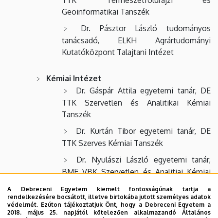
Geoinformatikai Tanszék
Dr. Pásztor László tudományos
tanácsadó, ELKH Agrártudományi
Kutatóközpont Talajtani Intézet
Kémiai Intézet
Dr. Gáspár Attila egyetemi tanár, DE
TTK Szervetlen és Analitikai Kémiai
Tanszék
Dr. Kurtán Tibor egyetemi tanár, DE
TTK Szerves Kémiai Tanszék
Dr. Nyulászi László egyetemi tanár,
BME VBK Szervetlen és Analitiai Kémiai
Tanszék
A Debreceni Egyetem kiemelt fontosságúnak tartja a
rendelkezésére bocsátott, illetve birtokába jutott személyes adatok
védelmét. Ezúton tájékoztatjuk Önt, hogy a Debreceni Egyetem a
Matematikai Intézet
2018. május 25. napjától kötelezően alkalmazandó Általános