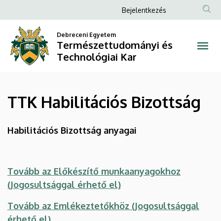
TTK
Ugrás
Anonim
Bejelentkezés
a
Felhasználói
Habilitációs
tartalomra
Debreceni Egyetem
fiók
Természettudományi és
Bizottság
menüje
Technológiai Kar
|
Természettudományi
TTK Habilitációs Bizottság
és
Technológiai
Habilitációs Bizottság anyagai
Kar
Tovább az Előkészítő munkaanyagokhoz
(Jogosultsággal érhető el)
Tovább az Emlékeztetőkhöz (Jogosultsággal
érhető el)