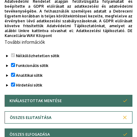
Adatvédelmi Rendelet alapján felülvizsgálta folyamatait és
Dr. Pintér Ákos egyetemi tanár, DE TTK
beépítette a GDPR előírásait az adatkezelési és adatvédelmi
Algebra és Számelmélet Tanszék
tevékenységébe. A felhasználók személyes adatait a Debreceni
Egyetem korábban is teljes körültekintéssel kezelte, megfelelve az
Dr. Blahota István főiskolai tanár,
érvényben lévő adatkezelési szabályozásoknak. A GDPR előírásait
követve frissítettük Adatvédelmi Tájékoztatónkat, amelyet az
Nyíregyházi Egyetem Matematika és
alábbi linkre kattintva olvashat el:
Adatkezelési tájékoztató.
DE
Informatika Intézet
Kancellária WAV Központ
További információk
Nélkülözhetetlen sütik
Legutóbbi frissítés:
2025. 11. 28. 09:29
Funkcionális sütik
Analitikai sütik
Hirdetési sütik
KIVÁLASZTOTTAK MENTÉSE
WITHDRAW CONSENT
Adatvédelem
Adatvédelem
ÖSSZES ELUTASÍTÁSA
Technikai információk
ÖSSZES ELFOGADÁSA