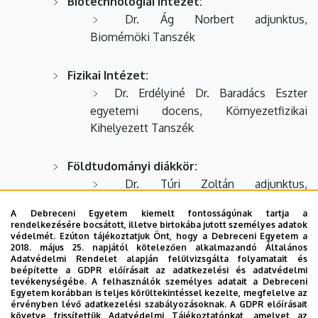
Biotechnológiai Intézet:
Dr. Ág Norbert adjunktus,
Biomérnöki Tanszék
Fizikai Intézet:
Dr. Erdélyiné Dr. Baradács Eszter
egyetemi docens, Környezetfizikai
Kihelyezett Tanszék
Földtudományi diákkör:
Dr. Túri Zoltán adjunktus,
Természetföldrajzi és Geoinformatikai
A Debreceni Egyetem kiemelt fontosságúnak tartja a
Tanszék
rendelkezésére bocsátott, illetve birtokába jutott személyes adatok
védelmét. Ezúton tájékoztatjuk Önt, hogy a Debreceni Egyetem a
2018. május 25. napjától kötelezően alkalmazandó Általános
Kémiai Intézet:
Adatvédelmi Rendelet alapján felülvizsgálta folyamatait és
beépítette a GDPR előírásait az adatkezelési és adatvédelmi
Dr. Kiss Attila egyetemi docens,
tevékenységébe. A felhasználók személyes adatait a Debreceni
Szerves Kémiai Tanszék
Egyetem korábban is teljes körültekintéssel kezelte, megfelelve az
érvényben lévő adatkezelési szabályozásoknak. A GDPR előírásait
követve frissítettük Adatvédelmi Tájékoztatónkat, amelyet az