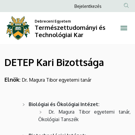
DETEP
Ugrás
Anonim
Bejelentkezés
a
Felhasználói
Kari
tartalomra
Debreceni Egyetem
fiók
Természettudományi és
Bizottsága
menüje
Technológiai Kar
|
Természettudományi
DETEP Kari Bizottsága
és
Technológiai
Elnök
:
Dr. Magura Tibor egyetemi tanár
Kar
Biológiai és Ökológiai Intézet:
Dr. Magura Tibor egyetemi tanár,
Ökológiai Tanszék