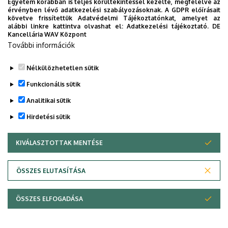
Egyetem korábban is teljes körültekintéssel kezelte, megfelelve az
érvényben lévő adatkezelési szabályozásoknak. A GDPR előírásait
követve frissítettük Adatvédelmi Tájékoztatónkat, amelyet az
alábbi linkre kattintva olvashat el:
Adatkezelési tájékoztató.
DE
Kancellária WAV Központ
További információk
Nélkülözhetetlen sütik
Funkcionális sütik
Analitikai sütik
Hirdetési sütik
KIVÁLASZTOTTAK MENTÉSE
WITHDRAW CONSENT
Adatvédelem
Adatvédelem
ÖSSZES ELUTASÍTÁSA
Technikai információk
ÖSSZES ELFOGADÁSA
Copyright © 2026 Unideb