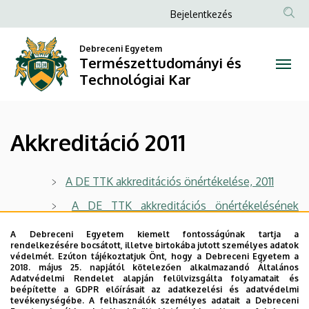
Akkreditáció
Ugrás
Anonim
Bejelentkezés
a
Felhasználói
2011
tartalomra
Debreceni Egyetem
fiók
Természettudományi és
|
menüje
Technológiai Kar
Természettudományi
és
Akkreditáció 2011
Technológiai
Kar
A DE TTK akkreditációs önértékelése, 2011
A DE TTK akkreditációs önértékelésének
mellékletei, 2011
A Debreceni Egyetem kiemelt fontosságúnak tartja a
rendelkezésére bocsátott, illetve birtokába jutott személyes adatok
védelmét. Ezúton tájékoztatjuk Önt, hogy a Debreceni Egyetem a
Legutóbbi frissítés:
2022. 08. 01. 19:20
2018. május 25. napjától kötelezően alkalmazandó Általános
Adatvédelmi Rendelet alapján felülvizsgálta folyamatait és
beépítette a GDPR előírásait az adatkezelési és adatvédelmi
tevékenységébe. A felhasználók személyes adatait a Debreceni